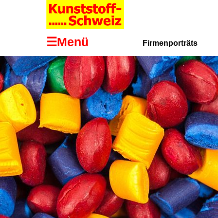
☰Menü
Firmenporträts