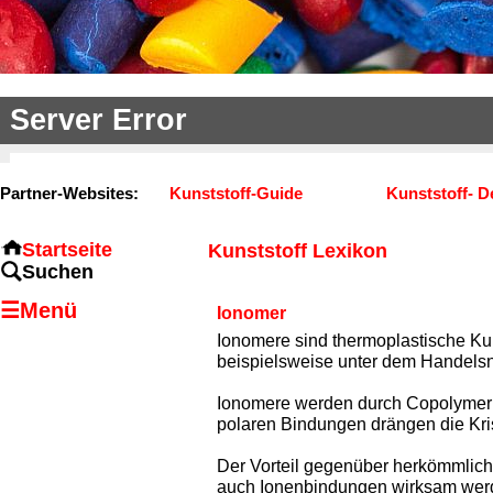
Partner-Websites:
Kunststoff-Guide
Kunststoff- D
Startseite
Kunststoff Lexikon
Suchen
☰Menü
Ionomer
Ionomere sind thermoplastische Kun
beispielsweise unter dem Handelsn
Ionomere werden durch Copolymeri
polaren Bindungen drängen die Kris
Der Vorteil gegenüber herkömmlich
auch Ionenbindungen wirksam werde