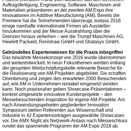
Auftragsfertigung, Engineering, Software, Maschinen und
Materialien präsentieren an der zweiten AM Expo ihre
Innovationen im Additive Manufacturing (AM). Bereits die
Premiere hat die Teilnehmenden überzeugt, sodass 2018
einige namhafte internationale Firmen als Aussteller
hinzukommen und der Messe Ausstrahlung über die
Grenzen hinaus verleihen – wie die Trumpf Maschinen AG,
Hewlett Packard, Renishaw GmbH und Stratasys GmbH.
Gebündeltes Expertenwissen für die Praxis inbegriffen
Das bewährte Messekonzept von 2016 wurde übernommen
und weiterentwickelt. In neun Fokusthemen werden entlang
der gesamten Wertschöpfungskette relevante Bereiche für
die Realisierung von AM-Projekten abgebildet. Sie schaffen
Orientierung und zeigen den erwarteten 2000 Besuchenden
auf, wie AM in Unternehmen rentabel eingesetzt werden
kann. Noch praxisnaher geben Showcase-Präsentationen –
konkret umgesetzte innovative Kundenprojekte – den
Messebesuchenden Inspiration für eigene AM-Projekte. Am
nach Anwendungsgebieten gegliederten Innovation
Symposium stellen Referenten aus Wissenschaft und
Industrie in 42 Expertenvorträgen ausgewählte Showcases
vor. Die AMX Night als Netzwerk-Anlass nach Messeschluss
rundet das spannende Programm der AM Expo 2018 ab.